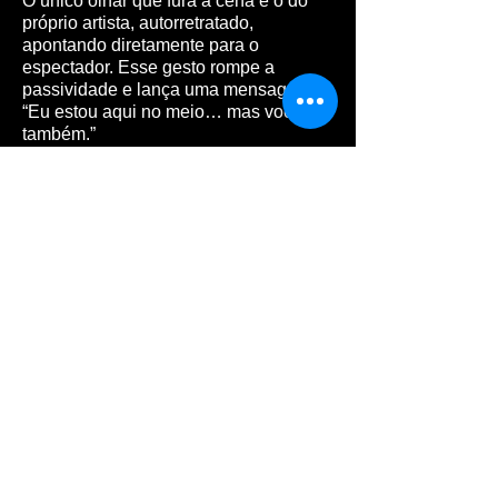
O único olhar que fura a cena é o do
próprio artista, autorretratado,
apontando diretamente para o
espectador. Esse gesto rompe a
passividade e lança uma mensagem:
“Eu estou aqui no meio… mas você
também.”
A obra nos lembra que somos, ao
mesmo tempo, vítimas e agentes da
loucura conectada. Participamos da
construção desse caos e dele também
adoecemos.
Mais do que uma crítica à tecnologia, a
pintura é um espelho do nosso tempo
— emocionalmente sobrecarregado,
esteticamente saturado e afetivamente
esvaziado.
Revolução Digital não busca conforto.
Ela incomoda, provoca e obriga a
pensar:
em que ponto a conexão virou
confronto? E o quanto de nós mesmos
estamos sacrificando na vitrine infinita